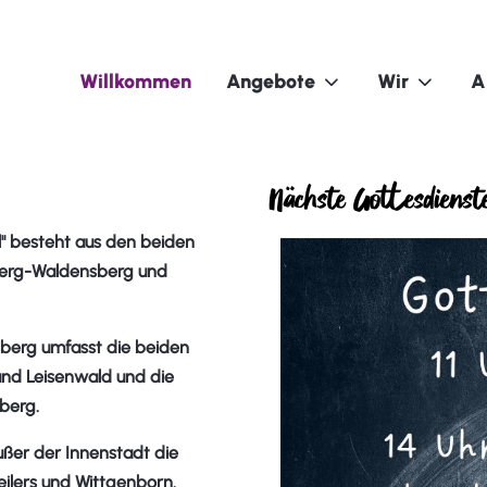
Willkommen
Angebote
Wir
A
Nächste Gottesdienst
l" besteht aus den beiden
berg-Waldensberg und
berg umfasst die beiden
nd Leisenwald und die
lberg.
er der Innenstadt die
eilers und Wittgenborn.